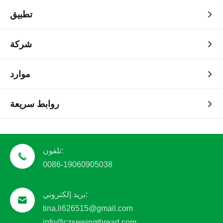
تطبيق
شركة
موارد
روابط سريعة
تلفون:
0086-19060905038
بريد إلكتروني:
tina.li626515@gmail.com
info@czsewingthread.com