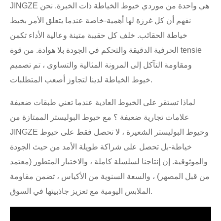
JINGZE هي واحدة من موردي خيوط الخياطة ذات الخبرة. نحن
نفهم أن كل غرزة لها أهمية-خاصة عندما يتعلق الأمر بخيط
خياطة الحقائب. خلف كل حقيبة متينة وعالية الأداء تكمن
الحرفية الدقيقة والتحكم في الجودة بلا هوادة. من قوة tensie
ومقاومة التآكل إلى المرونة المثالية والتساوى ، تم تصميم
خيوط الخياطة لدينا لتجاوز أصعب المتطلبات.
لماذا تستقر على الخيوط العادية عندما تعني طبقات ضعيفة
علامات تجارية ضعيفة ؟ مع خيوط البوليستر الممتازة من
JINGZE وخيوط البوليستر الشعيرة ، لا تحصل فقط على خيوط
خياطة-بل تحصل على شراكة طويلة الأمد من حيث الجودة
والموثوقية. إن إنتاجنا لسلسلة كاملة ، والاختبار المتطور (معتمد
من قبل المصهر) ، والسعة السنوية من الأكياس ، تضمن مقاومة
الملابس اليومية مع تعزيز جاذبيتها في السوق.