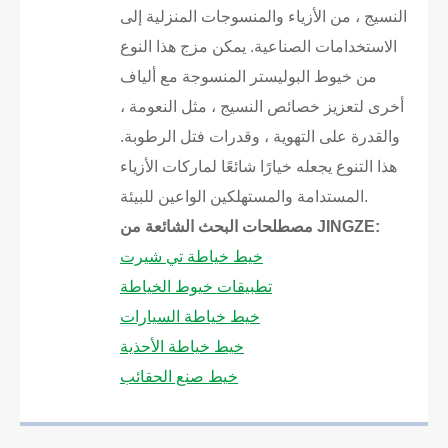
النسيج ، من الأزياء والمنسوجات المنزلية إلى
الاستخدامات الصناعية. يمكن مزج هذا النوع
من خيوط البوليستر المنسوجة مع ألياف
أخرى لتعزيز خصائص النسيج ، مثل النعومة ،
والقدرة على التهوية ، وقدرات فتل الرطوبة.
هذا التنوع يجعله خيارًا شائعًا لماركات الأزياء
المستدامة والمستهلكين الواعين للبيئة.
مصطلحات البحث الشائعة من JINGZE:
خيط خياطة تي شيرت
تطبيقات خيوط الخياطة
خيط خياطة السيارات
خيط خياطة الأحذية
خيط صنع الحقائب