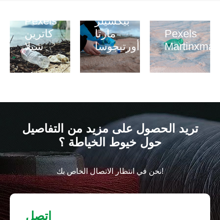
بيكسيلز
Pexels
Pexels
مارتا
كاترين
Martinxmar
أورتيجوسا
شيلا
تريد الحصول على مزيد من التفاصيل
حول خيوط الخياطة ؟
نحن في انتظار الاتصال الخاص بك!
اتصل