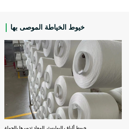
خيوط الخياطة الموصى بها
خيوط ألياف البوليستر المعاد تدويرها بالجملة