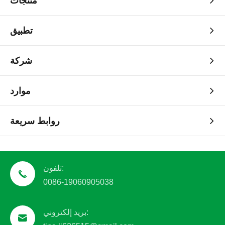
منتجات
تطبيق
شركة
موارد
روابط سريعة
تلفون:
0086-19060905038
بريد إلكتروني: