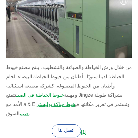
من خلال ورش الخياطة والصباغة والتشطيب ، ينتج مصنع خيوط
الخياطة لدينا سنويًا ، أطنان من خيوط الخياطة البيضاء الخام
وأطنان من الخيوط المصبوغة. كشركة مصنعة استثنائية
ومهنية
خيوط الخياطة في الصين
تتمتع Jingze بشراكة طويلة
الأمد مع a & E وتستمر في تعزيز مكانتها في
خيط حياكة بوليستر
السوق.
صيني
اتصل بنا
[1]