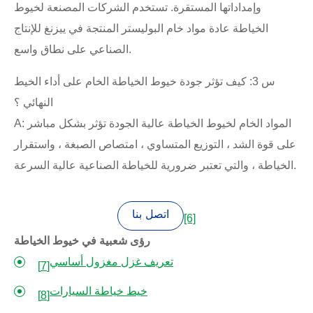
وإمداداتها المستقرة. تستخدم الشركات المصنعة لخيوط
الخياطة عادة مواد خام البوليستر المنتجة في ييزنغ للإنتاج
الصناعي على نطاق واسع.
س 3: كيف تؤثر جودة خيوط الخياطة الخام على أداء الخيط
النهائي ؟
A: المواد الخام لخيوط الخياطة عالية الجودة تؤثر بشكل مباشر
على قوة الشد ، التوزيع المتساوي ، امتصاص الصبغة ، واستقرار
الخياطة ، والتي تعتبر ضرورية للخياطة الصناعية عالية السرعة.
اتصل بنا
[6]
رؤى شعبية في خيوط الخياطة
تعريف غزل مغزول أساسي
[7]
خيط خياطة السيارات
[8]