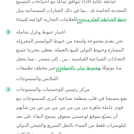
خياطة عالية الأداء تتوافق تمامًا مع احتياجات التصنيع
المحددة الخاصة بك ، بما في ذلك الخيارات المستدامة مثل
للعلامات التجارية الواعية للبيئة.
خيط الخياطة الحلزونية
r
[3]
اختيار خيوط وغزل شاملة
نحن نقدم مجموعة واسعة من خيوط البوليستر المغزولة
الممتازة وخيوط البولي للبيع بالجملة. يغطي مخزننا جميع
التعدادات الصناعية القياسية ، من ، إلى مصدر ، مما يجعل
منا موثوقًا به
خيوط بولي بالجملة
عبر مختلف تطبيقات
[4]
الملابس والمنسوجات.
مركز رئيسي للوجستيات والمنسوجات
يقع مصنعنا في قلب منطقة صناعية كبرى للمنسوجات مع
قوى عاملة ماهرة من من من من من من من من شأنهم
أن يتمتّع بموقع لوجستي متفوق. يسمح البقاء على بعد
كيلومترات فقط من الميناء بالنقل السريع والشحن الدولي