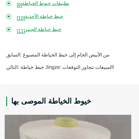
تطبيقات خيوط الخياطة
[9]
خيط خياطة الأحذية
[10]
خيط خياطة الجينز
[11]
من الأبيض الخام إلى خيط الخياطة المصبوغ
السابق:
خيط خياطة Jingze: المبيعات تتجاوز التوقعات!
التالي:
خيوط الخياطة الموصى بها