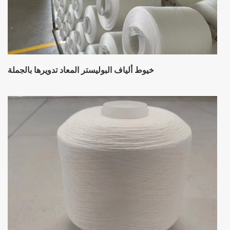
خيوط ألياف البوليستر المعاد تدويرها بالجملة