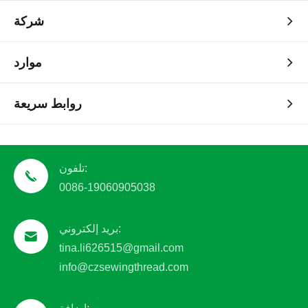
شركة
موارد
روابط سريعة
تلفون:
0086-19060905038
بريد إلكتروني:
tina.li626515@gmail.com
info@czsewingthread.com