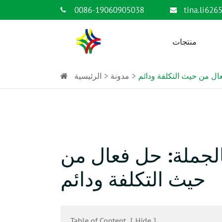
0086-19060905038
tina.li62
منتجات
ال من حيث التكلفة ودائم
مدونة
الرئيسية
الجملة: حل فعال من
حيث التكلفة ودائم
Table of Content
[
Hide
]