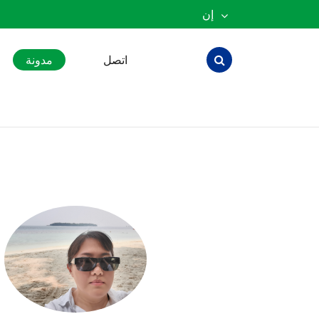
إن
English
اتصل
مدونة
Español
العربية
русский
português
Türkçe