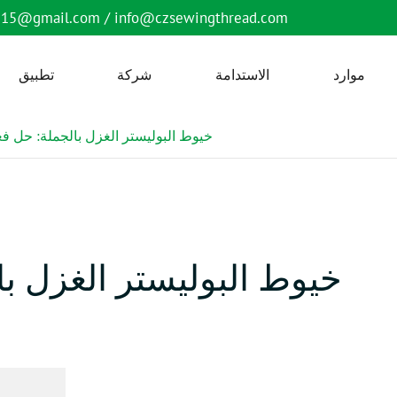
6515@gmail.com
/
info@czsewingthread.com
موارد
الاستدامة
شركة
تطبيق
خيوط البوليستر الغزل بالجملة: حل فع
خيوط البوليستر الغزل ب