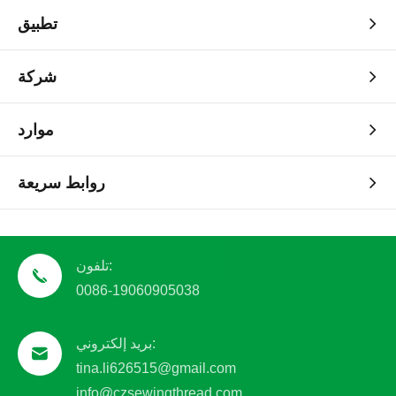
تطبيق
شركة
موارد
روابط سريعة
تلفون:
0086-19060905038
بريد إلكتروني:
tina.li626515@gmail.com
info@czsewingthread.com