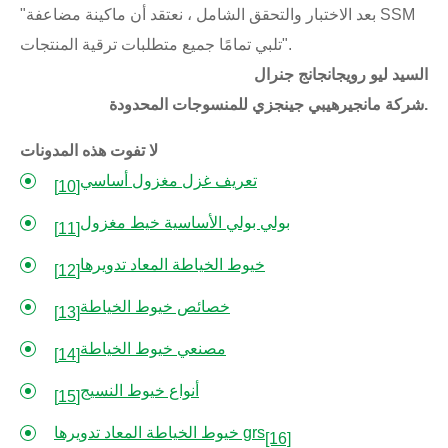
"بعد الاختبار والتحقق الشامل ، نعتقد أن ماكينة مضاعفة SSM
تلبي تمامًا جميع متطلبات ترقية المنتجات".
السيد ليو رويجانجانج جنرال
شركة مانجيرهيبي جينجزي للمنسوجات المحدودة.
لا تفوت هذه المدونات
تعريف غزل مغزول أساسي
[10]
بولي بولي الأساسية خيط مغزول
[11]
خيوط الخياطة المعاد تدويرها
[12]
خصائص خيوط الخياطة
[13]
مصنعي خيوط الخياطة
[14]
أنواع خيوط النسيج
[15]
خيوط الخياطة المعاد تدويرها grs
[16]