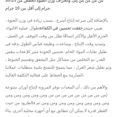
من من من من إلى وانحراف وزن العبوة انخفض من 25-30
جرام إلى أقل من 10 جرام.
بالإضافة إلى سرعة إنتاج أسرع ، بسبب زيادة في وزن العبوة ،
هيبي جينجز
حققت تحسين في الكفاءة
طوال عملية الالتواء.
الحزم الأثقل والأكثر اتساقًا تقلل من وقت التوقف عن العمل ،
وتمديد وقت الإنتاج ، وساعدت وظيفة قياس الطول بدقة في
تقليل نفايات المواد الخام. تحسين الجودة مثير للإعجاب بنفس
القدر: تم التخلص من مشاكل مثل التشقق وتقسيم الخيوط ،
وتم تقليل شعر الغزل ، مما يسمح للتشنج بتلبية متطلبات عملائنا
الصارمة مع الحفاظ على فعالية التكلفة العالية.
والأهم من ذلك ، أن المعدات توفر المرونة لإنتاج أوزان متنوعة
(من من من من من من من من من ومن ومن ومن ومن ومن
ومن ومن ومن ومن ومن ومن ومن ومن ثم فالطرود من حيث
القطر قدرة لا يمكن أن تتطابق مع أي أجهزة محلية أخرى. بناءً