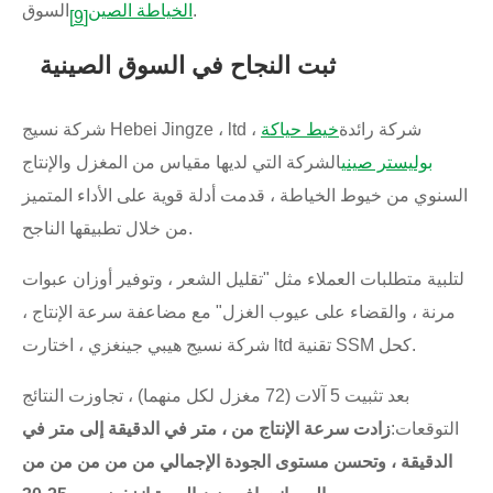
السوق.
الخياطة الصين
[9]
ثبت النجاح في السوق الصينية
شركة نسيج Hebei Jingze ، ltd ، شركة رائدة
خيط حياكة
بوليستر صيني
الشركة التي لديها مقياس من المغزل والإنتاج
السنوي من خيوط الخياطة ، قدمت أدلة قوية على الأداء المتميز
من خلال تطبيقها الناجح.
لتلبية متطلبات العملاء مثل "تقليل الشعر ، وتوفير أوزان عبوات
مرنة ، والقضاء على عيوب الغزل" مع مضاعفة سرعة الإنتاج ،
شركة نسيج هيبي جينغزي ، اختارت ltd تقنية SSM كحل.
بعد تثبيت 5 آلات (72 مغزل لكل منهما) ، تجاوزت النتائج
التوقعات:
زادت سرعة الإنتاج من ، متر في الدقيقة إلى متر في
الدقيقة ، وتحسن مستوى الجودة الإجمالي من من من من من