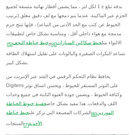
بدقة تبلغ ± 1 لكل لتر ، مما يضمن أقطار نهائية متسقة لجميع
الحزم عبر الماكينة. عندما يتم دمجها مع لف دقيق مغلق (ترتيب
الخيوط عن كثب مع الحد الأدنى من التباعد) ، فإنها تنتج حزم
مدمجة مع هواء داخلي أقل ، ومناسبة بشكل خاص لتطبيقات
الالتواء مثل
خيط سكاكين السيارات
و
خيط خياطة النجف
.
[5]
[4]
تساعد البكرات الصغيرة والبالونات على تقليل استهلاك الطاقة
بشكل كبير.
يحافظ نظام التحكم الرقمي في الشد عبر الإنترنت من
Digitens على التوتر المستقر للخيوط ، ويحسن اتساق توتر
وكثافة الخيوط ، ويضمن جودة العبوة الثابتة في جميع وحدات
اللف والدفعات. هذا مفيد بشكل خاص
حقيبة خيوط الخياطة
الموردين
الشركات المصنعة التي تركز على
خيط خياطة
[6]
المنتجات.
الأحذية
[7]