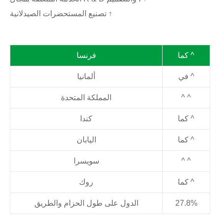
تصنيع المستحضرات الصيدلانية ↑
كما ^
فرنسا
في ^
ألمانيا
^ ^
المملكة المتحدة
كما ^
كندا
كما ^
اليابان
^ ^
سويسرا
كما ^
روك
27.8%
الدول على طول الحزام والطريق