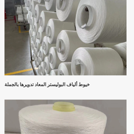
خيوط ألياف البوليستر المعاد تدويرها بالجملة