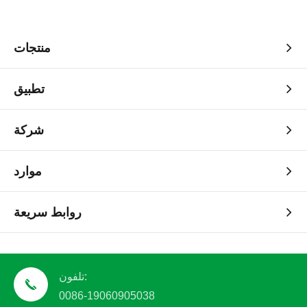
منتجات
تطبيق
شركة
موارد
روابط سريعة
تلفون:
0086-19060905038